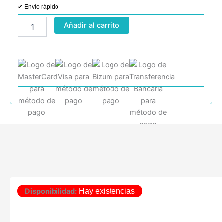
✔ Envío rápido
Pack
Añadir al carrito
Ahorro
Bolas
de
Golf
Srixon
|
AD333
+
2
Distance
(36
bolas)
cantidad
Disponibilidad:
Hay existencias