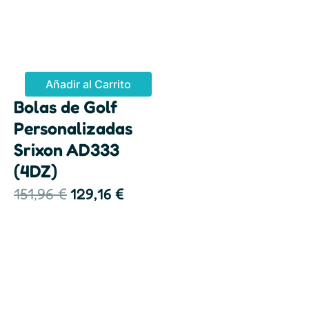
Añadir al Carrito
Bolas de Golf
Personalizadas
Srixon AD333
(4DZ)
E
E
151,96
€
129,16
€
l
l
p
p
r
r
e
e