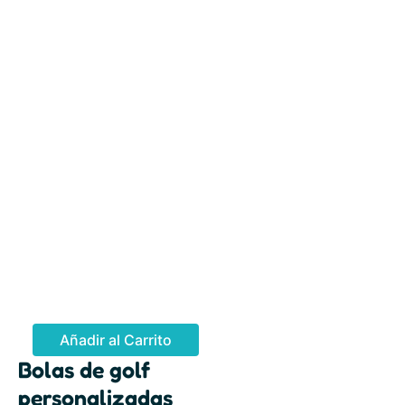
a
2
:
9
1
,
5
1
1
6
,
9
€
6
.
€
.
Añadir al Carrito
Bolas de golf
personalizadas