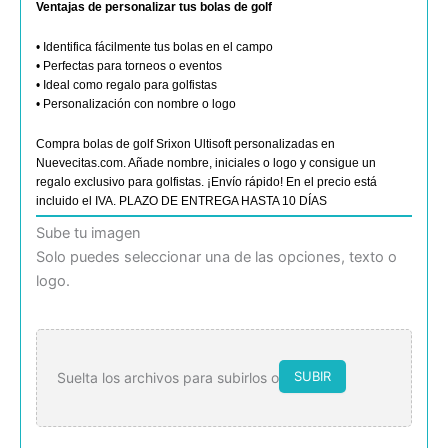
Ventajas de personalizar tus bolas de golf
• Identifica fácilmente tus bolas en el campo
• Perfectas para torneos o eventos
• Ideal como regalo para golfistas
• Personalización con nombre o logo
Compra bolas de golf Srixon Ultisoft personalizadas en
Nuevecitas.com. Añade nombre, iniciales o logo y consigue un
regalo exclusivo para golfistas. ¡Envío rápido! En el precio está
incluido el IVA. PLAZO DE ENTREGA HASTA 10 DÍAS
Bolas
Sube tu imagen
de
Solo puedes seleccionar una de las opciones, texto o
golf
logo.
personalizadas
Srixon
Ultisoft
cantidad
SUBIR
Suelta los archivos para subirlos o