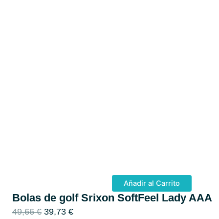
Añadir al Carrito
Bolas de golf Srixon SoftFeel Lady AAA
E
E
49,66
€
39,73
€