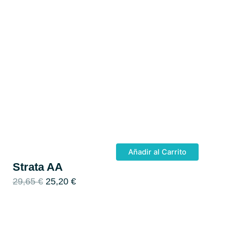
Añadir al Carrito
Strata AA
E
E
29,65
€
25,20
€
l
l
p
p
r
r