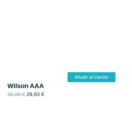
Añadir al Carrito
Wilson AAA
E
E
35,09
€
29,83
€
l
l
p
p
r
r
e
e