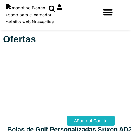
Ir
al
contenido
Ofertas
Añadir al Carrito
Bolas de Golf Personalizadas Srixon AD