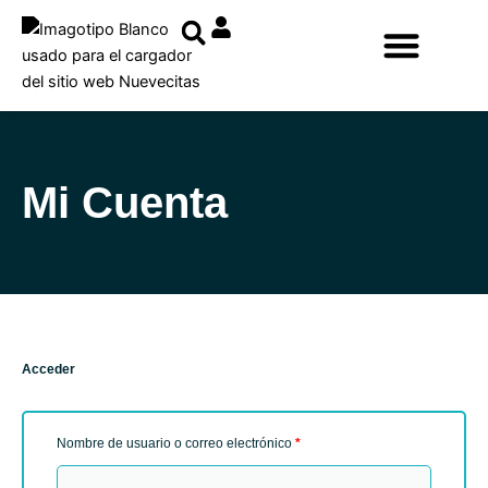
Ir
al
contenido
Mi Cuenta
Obligatorio
Obligatorio
Obligatorio
Acceder
Nombre de usuario o correo electrónico
*