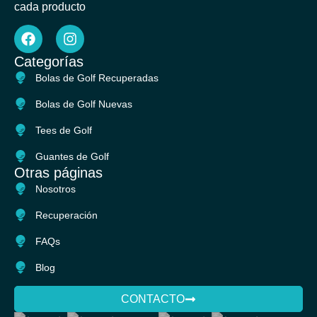
cada producto
F
I
a
n
c
s
Categorías
e
t
Bolas de Golf Recuperadas
b
a
o
g
Bolas de Golf Nuevas
o
r
k
a
Tees de Golf
m
Guantes de Golf
Otras páginas
Nosotros
Recuperación
FAQs
Blog
CONTACTO