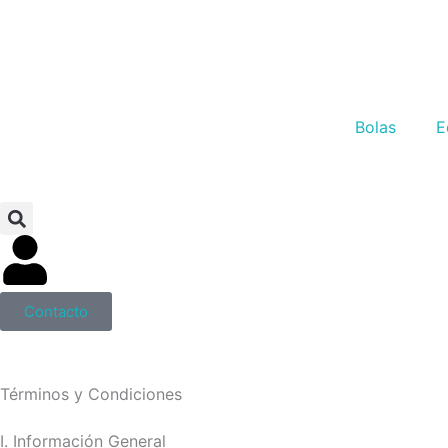
Ir
al
contenido
Bolas
E
Contacto
Términos y Condiciones
I. Información General