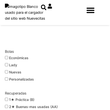
Ir
al
contenido
Bolas
Económicas
Lady
Nuevas
Personalizadas
Recuperadas
1★ Práctica (B)
2★ Buenas-mas usadas (AA)