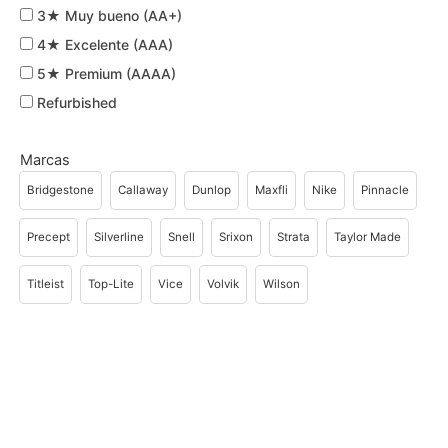
3★ Muy bueno (AA+)
4★ Excelente (AAA)
5★ Premium (AAAA)
Refurbished
Marcas
Bridgestone
Callaway
Dunlop
Maxfli
Nike
Pinnacle
Precept
Silverline
Snell
Srixon
Strata
Taylor Made
Titleist
Top-Lite
Vice
Volvik
Wilson
Page
Page
Page
Page
Page