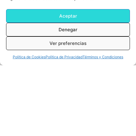
Aceptar
Denegar
Añadir al Carrito
Ver preferencias
0
Cart
Bridgestone Ball Treo Soft
0,00
€
Política de Cookies
Política de Privacidad
Términos y Condiciones
31,99
€