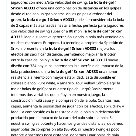
jugadores con media/alta velocidad de swing.
La bola de golf
Srixon AD333
ofrece una combinación de distancia en los golpes
desde el tee con un gran control en los golpes alrededor del
green,
la bola de golf Srixon AD333
pude ser considerada la bola
de 2 capas más avanzadas hasta la fecha, perfecta para jugadores
con velocidad de swing superior a 80 mph,
la bola de golf Srixon
AD333
llega a su octava generación siendo la bola más vendida en
muchos mercados Europeos. La tecnología propietaria Spinskin de
Srixon, presente en
la bola de golf Srixon AD333
mejora los
efectos sin sacrificar distancia, permitiendo mejorar la fricción
entre la cara del palo y
la bola de golf Srixon AD333.
El nuevo
diseño con 324 hoyuelos incrementa la superficie de impacto de la
bola produciendo en
la bola de golf Srixon AD333
una menor
resistencia al viento con mayor estabilidad. Está disponible en
colores blanco, Pure white, y amarillo. Tour yellow Cómo elegir la
mejor bolas de golf para nuestro tipo de juego? Básicamente
tenemos dos variables que influyen en nuestro juego, la
construcción multi capa y la compresión de la bola. Cuantas más
capas, aumenta la posibilidad de jugar con los efectos, spin, draw y
fade. La compresión es la resistencia de la bola a la deformación
producida por el impacto de la cara del palo sobre la bola. Si
nuestro swing es potente y hacemos grandes distancias, debemos
jugar bolas de compresión alta (80-95), si nuestro swing es poco
potente y hacemos poca distancia, debemos jugar bolas de baja