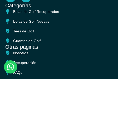
c
s
Categorías
e
t
Bolas de Golf Recuperadas
b
a
o
g
Bolas de Golf Nuevas
o
r
k
a
Tees de Golf
m
Guantes de Golf
Otras páginas
Nosotros
Recuperación
FAQs
Blog
CONTACTO