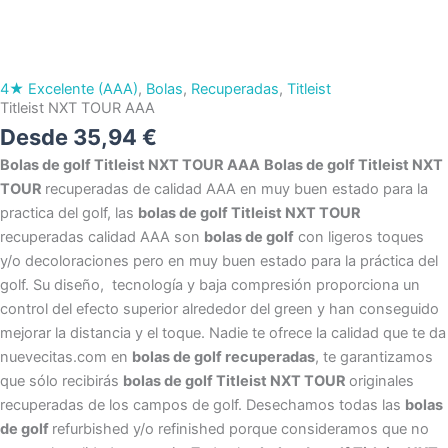
Titleist
NXT
TOUR
4★ Excelente (AAA)
,
Bolas
,
Recuperadas
,
Titleist
AAA
Titleist NXT TOUR AAA
cantidad
Desde
35,94
€
Bolas de golf Titleist NXT TOUR AAA
Bolas de golf Titleist NXT
TOUR
recuperadas de calidad AAA en muy buen estado para la
practica del golf, las
bolas de golf
Titleist NXT TOUR
recuperadas calidad AAA son
bolas de golf
con ligeros toques
y/o decoloraciones pero en muy buen estado para la práctica del
golf. Su diseño, tecnología y baja compresión proporciona un
control del efecto superior alrededor del green y han conseguido
mejorar la distancia y el toque. Nadie te ofrece la calidad que te da
nuevecitas.com en
bolas de golf recuperadas
, te garantizamos
que sólo recibirás
bolas de golf Titleist NXT TOUR
originales
recuperadas de los campos de golf. Desechamos todas las
bolas
de golf
refurbished y/o refinished porque consideramos que no