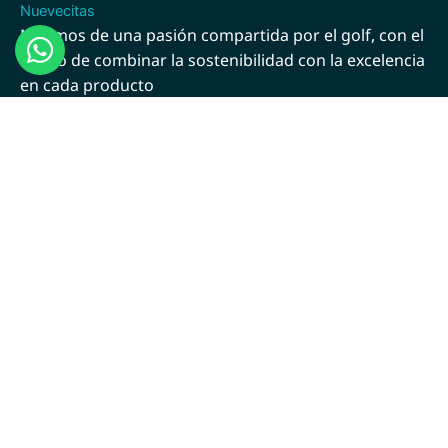
Nacimos de una pasión compartida por el golf, con el
sueño de combinar la sostenibilidad con la excelencia
en cada producto
F
I
a
n
c
s
Categorías
e
t
Bolas de Golf Recuperadas
b
a
o
g
Bolas de Golf Nuevas
o
r
k
a
Tees de Golf
m
Guantes de Golf
Otras páginas
Nosotros
Recuperación
FAQs