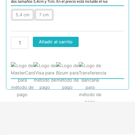
dos tamaños 5,4cm y 7cm. En el precio está incluído el iva
Tee
5,4 cm
7 cm
de
madera
blanco
cantidad
Añadir al carrito