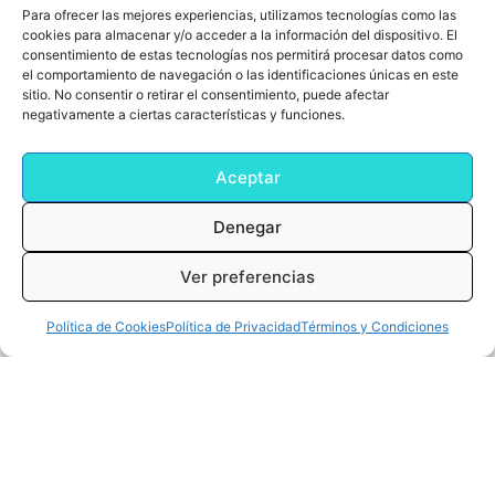
Para ofrecer las mejores experiencias, utilizamos tecnologías como las
cookies para almacenar y/o acceder a la información del dispositivo. El
consentimiento de estas tecnologías nos permitirá procesar datos como
el comportamiento de navegación o las identificaciones únicas en este
sitio. No consentir o retirar el consentimiento, puede afectar
negativamente a ciertas características y funciones.
Aceptar
Añadir al Carrito
Denegar
Srixon Z-STAR/Z-STAR XV AAAA
53,99
€
Ver preferencias
0
Cart
0,00
€
Política de Cookies
Política de Privacidad
Términos y Condiciones