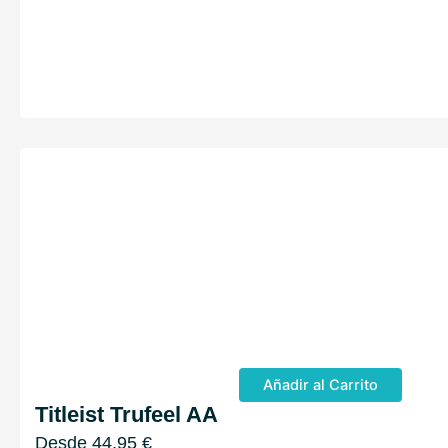
Añadir al Carrito
Titleist Trufeel AA
Desde
44,95
€