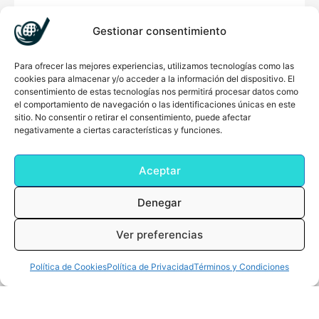
Gestionar consentimiento
Para ofrecer las mejores experiencias, utilizamos tecnologías como las
cookies para almacenar y/o acceder a la información del dispositivo. El
consentimiento de estas tecnologías nos permitirá procesar datos como
el comportamiento de navegación o las identificaciones únicas en este
sitio. No consentir o retirar el consentimiento, puede afectar
negativamente a ciertas características y funciones.
Aceptar
Denegar
Añadir al Carrito
Ver preferencias
Titleist Tour Speed AA
0
Cart
0,00
€
Desde
38,24
€
Política de Cookies
Política de Privacidad
Términos y Condiciones