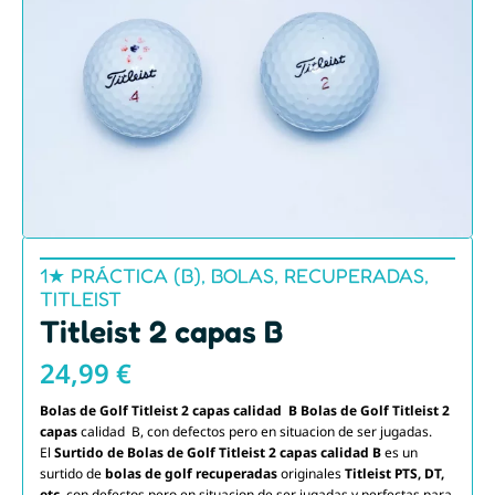
1★ PRÁCTICA (B)
,
BOLAS
,
RECUPERADAS
,
TITLEIST
Titleist 2 capas B
24,99
€
Bolas de Golf
Titleist 2 capas calidad B
Bolas de Golf
Titleist 2
capas
calidad B, con defectos pero en situacion de ser jugadas.
El
Surtido de Bolas de Golf Titleist 2 capas calidad B
es un
surtido de
bolas de golf recuperadas
originales
Titleist PTS, DT,
etc,
con defectos pero en situacion de ser jugadas y perfectas para