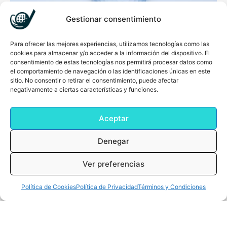
Gestionar consentimiento
Para ofrecer las mejores experiencias, utilizamos tecnologías como las
cookies para almacenar y/o acceder a la información del dispositivo. El
consentimiento de estas tecnologías nos permitirá procesar datos como
el comportamiento de navegación o las identificaciones únicas en este
sitio. No consentir o retirar el consentimiento, puede afectar
negativamente a ciertas características y funciones.
Añadir al Carrito
Taylor Made Distance AAA
Aceptar
Desde
34,49
€
Denegar
Ver preferencias
0
Cart
0,00
€
Política de Cookies
Política de Privacidad
Términos y Condiciones