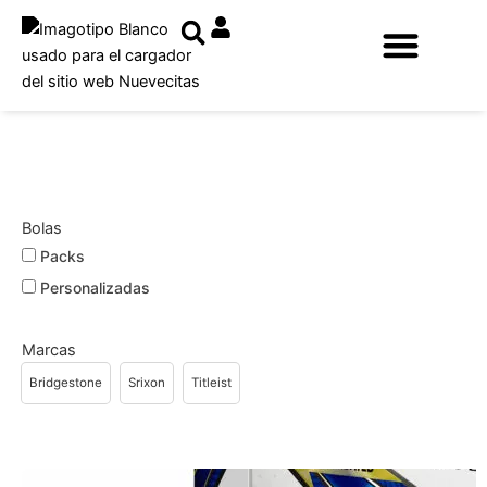
Ir
al
contenido
Bolas
Packs
Personalizadas
Marcas
Bridgestone
Srixon
Titleist