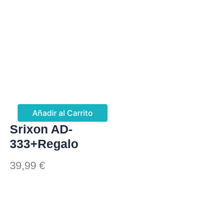
Añadir al Carrito
Srixon AD-
333+Regalo
39,99
€