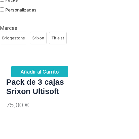
Personalizadas
Marcas
Bridgestone
Srixon
Titleist
Page
Page
Page
Page
Page
Añadir al Carrito
Pack de 3 cajas
Srixon Ultisoft
75,00
€