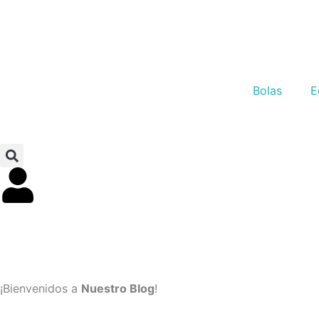
Ir
al
contenido
Bolas
E
Contacto
¡Bienvenidos a
Nuestro Blog
!