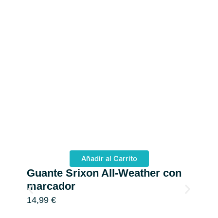
Añadir al Carrito
Guante Srixon All-Weather con
Ti
marcador
De
14,99
€