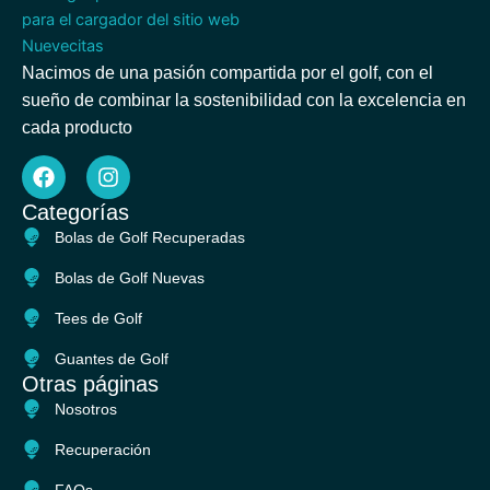
Nacimos de una pasión compartida por el golf, con el
sueño de combinar la sostenibilidad con la excelencia en
cada producto
F
I
a
n
c
s
Categorías
e
t
Bolas de Golf Recuperadas
b
a
o
g
Bolas de Golf Nuevas
o
r
k
a
Tees de Golf
m
Guantes de Golf
Otras páginas
Nosotros
Recuperación