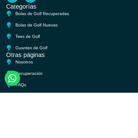
c
s
Categorías
e
t
Bolas de Golf Recuperadas
b
a
o
g
Bolas de Golf Nuevas
o
r
k
a
Tees de Golf
m
Guantes de Golf
Otras páginas
Nosotros
Recuperación
FAQs
Blog
CONTACTO