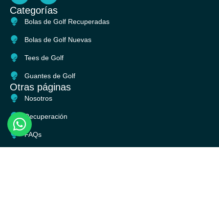
c
s
Categorías
e
t
Bolas de Golf Recuperadas
b
a
o
g
Bolas de Golf Nuevas
o
r
k
a
Tees de Golf
m
Guantes de Golf
Otras páginas
Nosotros
Recuperación
FAQs
Blog
CONTACTO