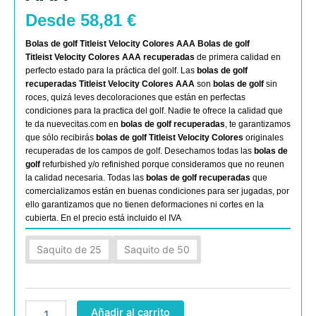
Desde
58,81
€
Bolas de golf Titleist
Velocity Colores
AAA
Bolas de golf
Titleist
Velocity Colores
AAA
recuperadas
de primera calidad en
perfecto estado para la práctica del golf. Las
bolas de golf
recuperadas
Titleist
Velocity Colores
AAA
son
bolas de golf
sin
roces, quizá leves decoloraciones que están en perfectas
condiciones para la practica del golf. Nadie te ofrece la calidad que
te da nuevecitas.com en
bolas de golf recuperadas
, te garantizamos
que sólo recibirás
bolas de golf T
itleist
Velocity Colores
originales
recuperadas de los campos de golf. Desechamos todas las
bolas de
golf
refurbished y/o refinished porque consideramos que no reunen
la calidad necesaria. Todas las
bolas de golf recuperadas
que
comercializamos están en buenas condiciones para ser jugadas, por
ello garantizamos que no tienen deformaciones ni cortes en la
cubierta. En el precio está incluido el IVA
Titleist
Saquito de 25
Saquito de 50
Velocity
Colores
AAA
cantidad
Añadir al carrito