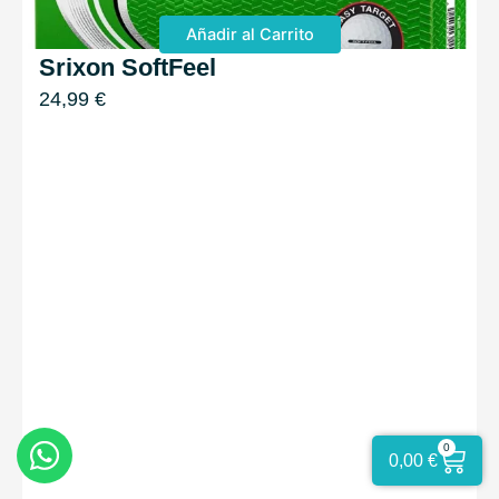
Añadir al Carrito
Srixon SoftFeel
24,99
€
0
Cart
0,00
€