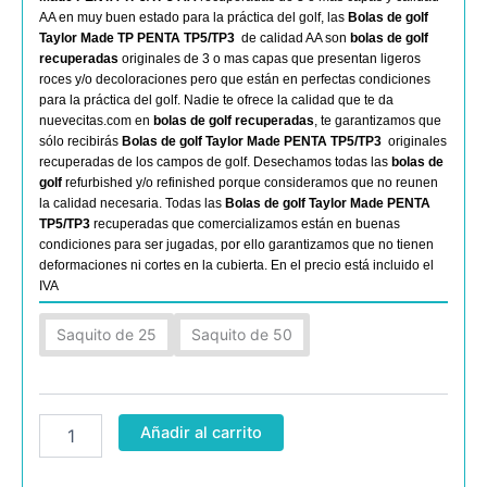
AA en muy buen estado para la práctica del golf, las
Bolas de golf
Taylor Made TP PENTA TP5/TP3
de calidad AA son
bolas de golf
recuperadas
originales de 3 o mas capas que presentan ligeros
roces y/o decoloraciones pero que están en perfectas condiciones
para la práctica del golf. Nadie te ofrece la calidad que te da
nuevecitas.com en
bolas de golf recuperadas
, te garantizamos que
sólo recibirás
Bolas de golf Taylor Made PENTA TP5/TP3
originales
recuperadas de los campos de golf. Desechamos todas las
bolas de
golf
refurbished y/o refinished porque consideramos que no reunen
la calidad necesaria. Todas las
Bolas de golf Taylor Made PENTA
TP5/TP3
recuperadas que comercializamos están en buenas
condiciones para ser jugadas, por ello garantizamos que no tienen
deformaciones ni cortes en la cubierta. En el precio está incluido el
IVA
Taylor
Saquito de 25
Saquito de 50
Made
PENTA
TP5/TP3
AA
cantidad
Añadir al carrito