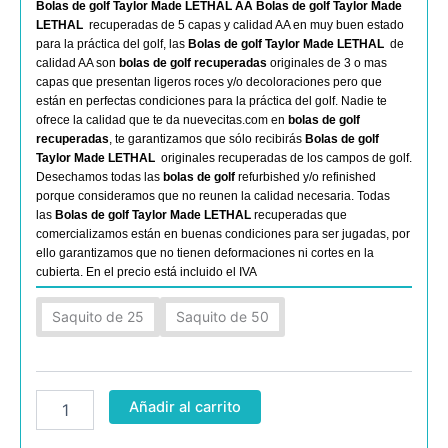
Bolas de golf Taylor Made LETHAL AA
Bolas de golf Taylor Made
LETHAL
recuperadas de 5 capas y calidad AA en muy buen estado
para la práctica del golf, las
Bolas de golf Taylor Made LETHAL
de
calidad AA son
bolas de golf recuperadas
originales de 3 o mas
capas que presentan ligeros roces y/o decoloraciones pero que
están en perfectas condiciones para la práctica del golf. Nadie te
ofrece la calidad que te da nuevecitas.com en
bolas de golf
recuperadas
, te garantizamos que sólo recibirás
Bolas de golf
Taylor Made LETHAL
originales recuperadas de los campos de golf.
Desechamos todas las
bolas de golf
refurbished y/o refinished
porque consideramos que no reunen la calidad necesaria. Todas
las
Bolas de golf Taylor Made
LETHAL
recuperadas que
comercializamos están en buenas condiciones para ser jugadas, por
ello garantizamos que no tienen deformaciones ni cortes en la
cubierta. En el precio está incluido el IVA
Taylor
Saquito de 25
Saquito de 50
Made
LETHAL
AA
cantidad
Añadir al carrito