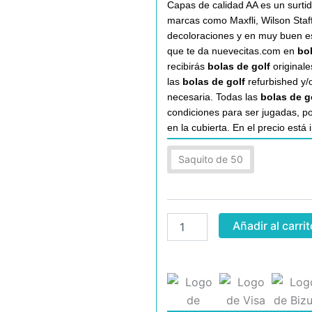
Capas de calidad AA es un surti
marcas como Maxfli, Wilson Staff,
decoloraciones y en muy buen est
que te da nuevecitas.com en
bo
recibirás
bolas de golf
original
las
bolas de golf
refurbished y/
necesaria. Todas las
bolas de g
condiciones para ser jugadas, po
en la cubierta. En el precio está 
Surtido
Saquito de 50
Bolas
Golf
3
Capas
AA
Añadir al carrit
cantidad