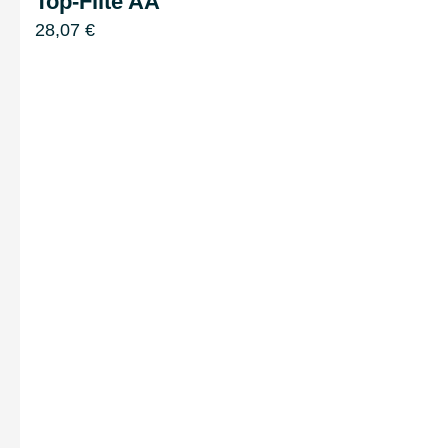
Top-Flite AA
28,07
€