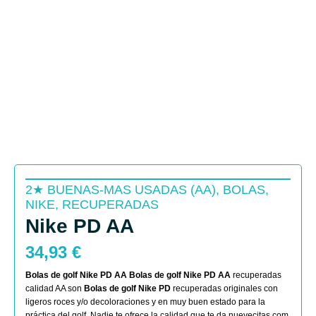
2★ BUENAS-MAS USADAS (AA)
,
BOLAS
,
NIKE
,
RECUPERADAS
Nike PD AA
34,93
€
Bolas de golf Nike PD AA
Bolas de golf Nike PD AA
recuperadas
calidad AA son
Bolas de golf Nike PD
recuperadas originales con
ligeros roces y/o decoloraciones y en muy buen estado para la
práctica del golf. Nadie te ofrece la calidad que te da nuevecitas.com