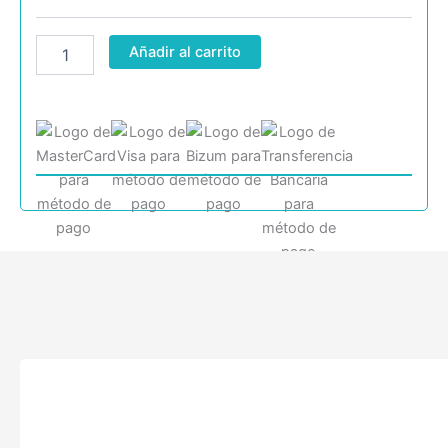
HONMA
de
3
Añadir al carrito
capas
AA
cantidad