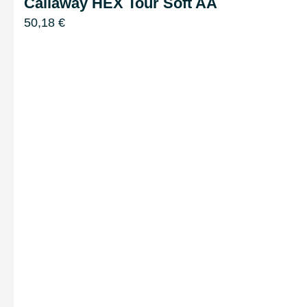
Callaway HEX Tour Soft AA
50,18
€