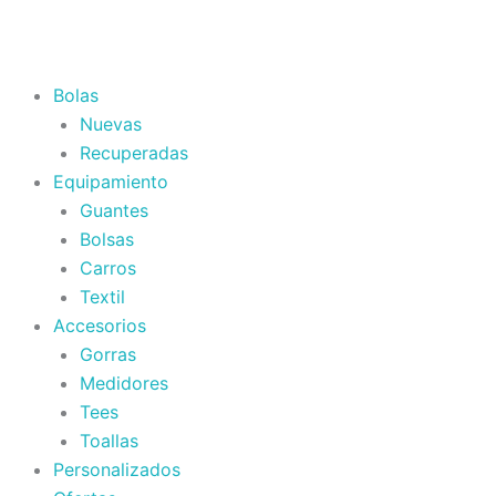
Callaway
Ir
Chrome
al
soft
contenido
AAAA
Bolas
cantidad
Nuevas
Recuperadas
Equipamiento
Guantes
Bolsas
Carros
Textil
Accesorios
Gorras
Medidores
Tees
Toallas
Personalizados