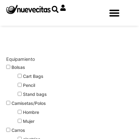
Ir
al
contenido
Equipamiento
Bolsas
Cart Bags
Pencil
Stand bags
Camisetas/Polos
Hombre
Mujer
Carros