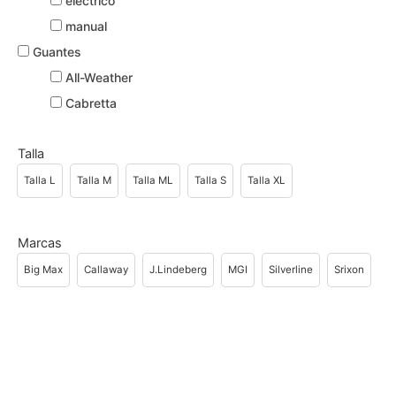
electrico
manual
Guantes
All-Weather
Cabretta
Talla
Talla L
Talla M
Talla ML
Talla S
Talla XL
Marcas
Big Max
Callaway
J.Lindeberg
MGI
Silverline
Srixon
Page
Page
Page