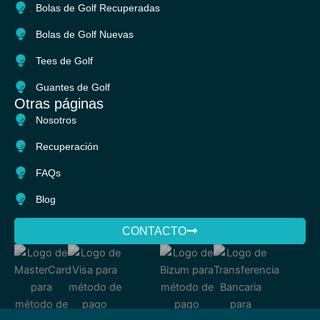
e
t
Bolas de Golf Recuperadas
b
a
o
g
Bolas de Golf Nuevas
o
r
k
a
Tees de Golf
m
Guantes de Golf
Otras páginas
Nosotros
Recuperación
FAQs
Blog
CONTACTO