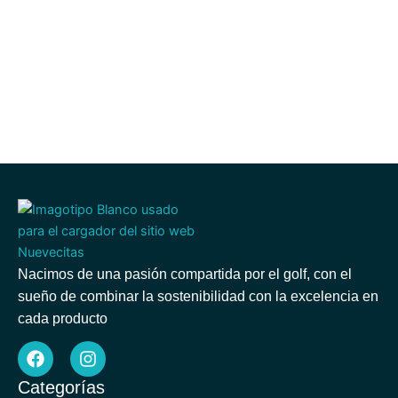
Nacimos de una pasión compartida por el golf, con el
sueño de combinar la sostenibilidad con la excelencia en
cada producto
F
I
a
n
c
s
Categorías