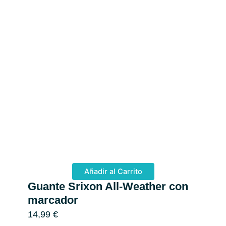
Añadir al Carrito
Guante Srixon All-Weather con
Ti
marcador
De
14,99
€