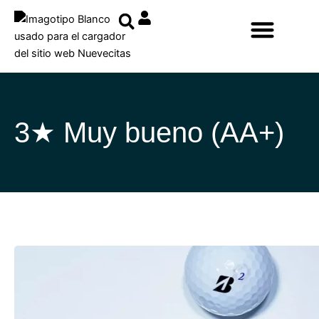
Ir
al
contenido
3★ Muy bueno (AA+)