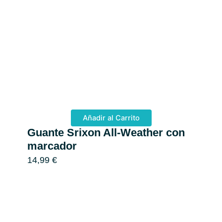
Añadir al Carrito
Guante Srixon All-Weather con
Ti
marcador
De
14,99
€