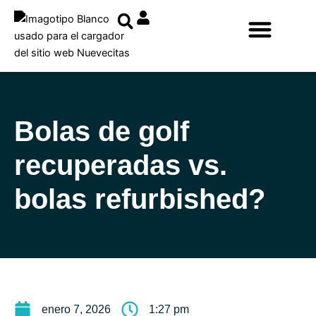
Ir
al
contenido
Bolas de golf
recuperadas vs.
bolas refurbished?
enero 7, 2026
1:27 pm