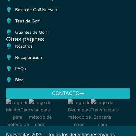
b
a
o
g
Bolas de Golf Nuevas
o
r
k
a
Tees de Golf
m
Guantes de Golf
Otras páginas
Nosotros
Recuperación
FAQs
Blog
CONTACTO
Nuevecitas 2025 – Todos los derechos reservados