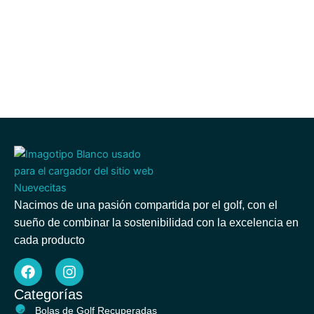
Nacimos de una pasión compartida por el golf, con el
sueño de combinar la sostenibilidad con la excelencia en
cada producto
F
I
a
n
c
s
Categorías
e
t
Bolas de Golf Recuperadas