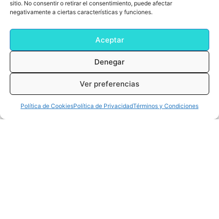
sitio. No consentir o retirar el consentimiento, puede afectar
negativamente a ciertas características y funciones.
Aceptar
Denegar
Ver preferencias
0
Cart
0,00
€
Política de Cookies
Política de Privacidad
Términos y Condiciones