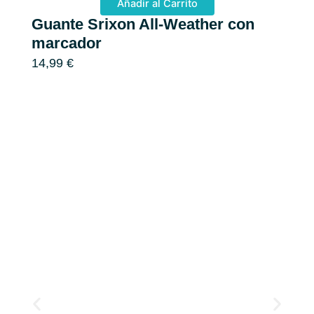
Añadir al Carrito
Guante Srixon All-Weather con
T
marcador
D
14,99
€