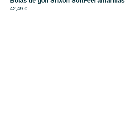
Bolas de golf Srixon SoftFeel amarillas
42,49
€