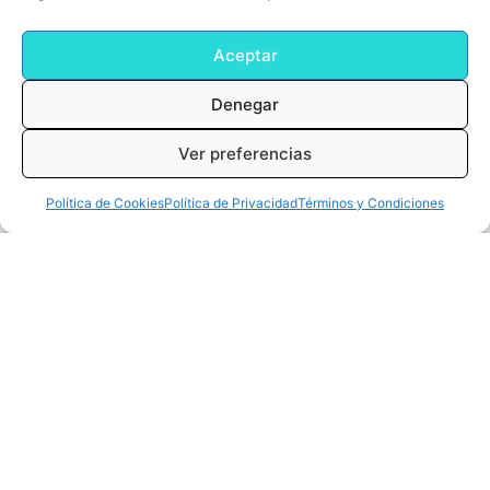
Aceptar
Denegar
Ver preferencias
0
Cart
0,00
€
Política de Cookies
Política de Privacidad
Términos y Condiciones