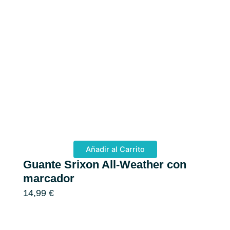
Añadir al Carrito
Guante Srixon All-Weather con
T
marcador
D
14,99
€